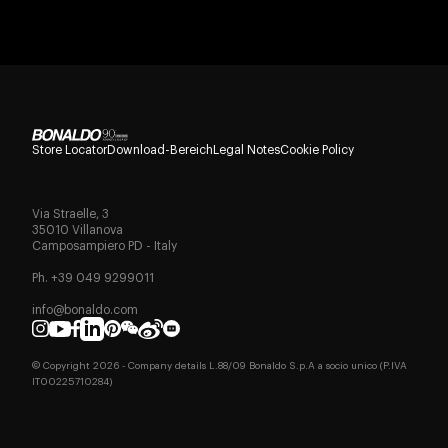
Store Locator
Download-Bereich
Legal Notes
Cookie Policy
Via Straelle, 3
35010 Villanova
Camposampiero PD - Italy
Ph. +39 049 9299011
info@bonaldo.com
© Copyright
2026
- Company details L.88/09 Bonaldo S.p.A a socio unico (P.IVA
IT00225710284)