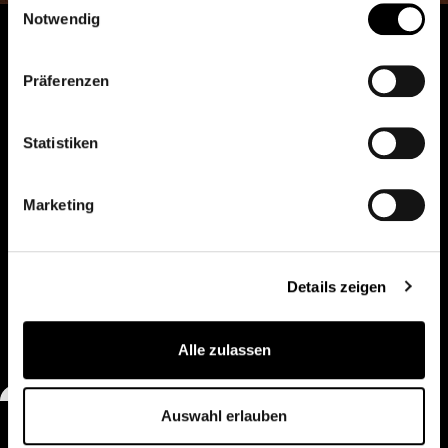
Notwendig
Discover other Bonaldo spaces
Präferenzen
Statistiken
Marketing
Details zeigen
Alle zulassen
Salone del Mobile 2026, Milan
Auswahl erlauben