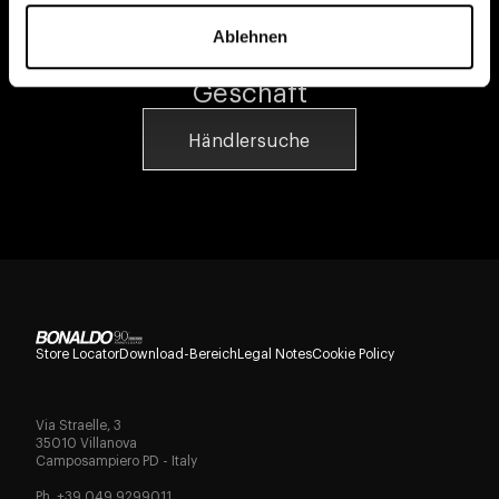
Ablehnen
Suche das nähere
Geschäft
Händlersuche
Store Locator
Download-Bereich
Legal Notes
Cookie Policy
Via Straelle, 3
35010 Villanova
Camposampiero PD - Italy
Ph. +39 049 9299011