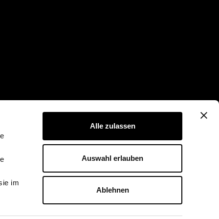
Alle zulassen
le
Auswahl erlauben
le
sie im
Ablehnen