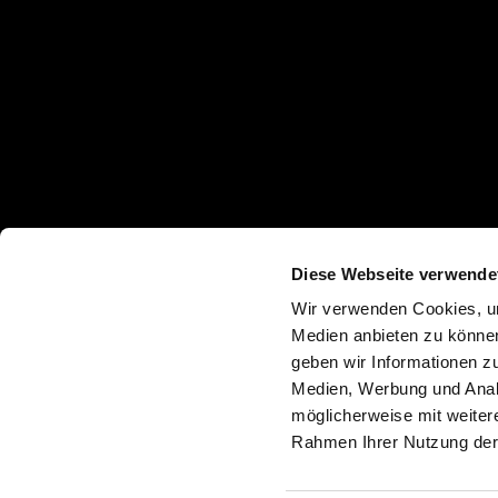
Diese Webseite verwende
Store Locator
Download-Bereich
Legal Notes
Cookie P
Wir verwenden Cookies, um
Medien anbieten zu können
geben wir Informationen z
Medien, Werbung und Analy
möglicherweise mit weiter
Via Straelle, 3
Rahmen Ihrer Nutzung der
35010 Villanova
Camposampiero PD - Italy